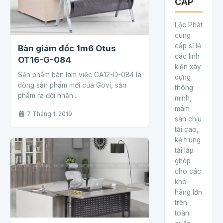
CẤP
Lộc Phát
cung
cấp sỉ lẻ
Bàn giám đốc 1m6 Otus
các linh
OT16-G-084
kiện xây
Sản phẩm bàn làm việc GA12-D-084 là
dựng
dòng sản phẩm mới của Govi, sản
thông
phẩm ra đời nhận...
minh,
mâm
7 Tháng 1, 2019
sàn chịu
tải cao,
kệ trung
tải lắp
ghép
cho các
kho
hàng lớn
trên
toàn