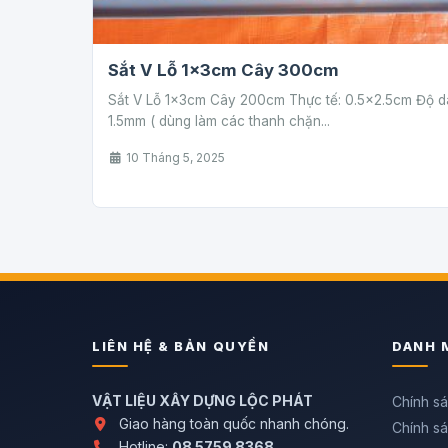
Sắt V Lỗ 1x3cm Cây 300cm
Sắt V Lỗ 1x3cm Cây 200cm Thực tế: 0.5×2.5cm Độ d
1.5mm ( dùng làm các thanh chặn...
10 Tháng 5, 2025
LIÊN HỆ & BẢN QUYỀN
DANH 
VẬT LIỆU XÂY DỰNG LỘC PHÁT
Chính s
Giao hàng toàn quốc nhanh chóng.
Chính sá
Hotline:
08 5759 8368