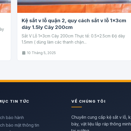
Kệ sắt v lỗ quận 2, quy cách sắt v lỗ 1x3cm
dày 1.5ly Cây 200cm
ày
Sắt V Lỗ 1x3cm Cây 200cm Thực tế: 0.5×2.5cm Độ dày
1.5mm ( dùng làm các thanh chặn...
10 Tháng 5, 2025
MỤC TIN TỨC
VỀ CHÚNG TÔI
Chuyên cung cấp kệ sắt v lỗ, k
ách bảo hành
bày, vật liệu lắp ráp thông min
ch bảo mật thông tin
tại xưởng.