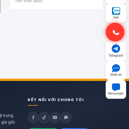
trên toàn quốc.
Zalo
Gọi điện
Telegram
Nhắn tin
Messenger
KẾT NỐI VỚI CHÚNG TÔI
ệ trưng
h giá gốc