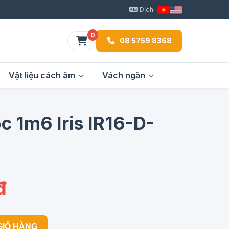
Dịch:
0
08 5759 8368
Vật liệu cách âm
Vách ngăn
c 1m6 Iris IR16-D-
đ
GIỎ HÀNG