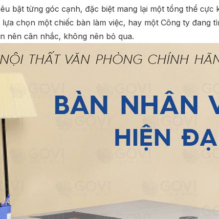
 nêu bật từng góc cạnh, đặc biệt mang lại một tổng thể cực
ựa chọn một chiếc bàn làm việc, hay một Công ty đang t
ạn nên cân nhắc, không nên bỏ qua.