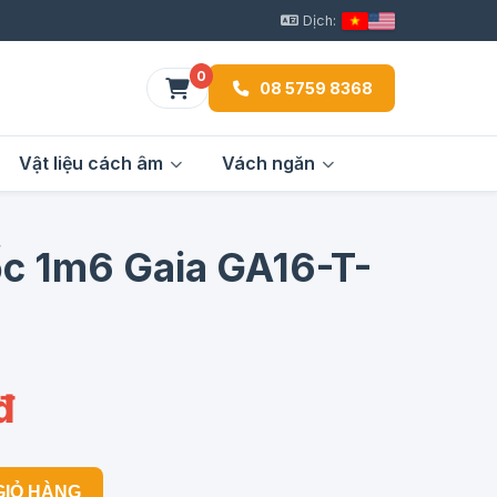
Dịch:
0
08 5759 8368
Vật liệu cách âm
Vách ngăn
ốc 1m6 Gaia GA16-T-
đ
GIỎ HÀNG