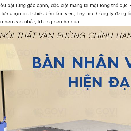
 nêu bật từng góc cạnh, đặc biệt mang lại một tổng thể cực
ựa chọn một chiếc bàn làm việc, hay một Công ty đang t
ạn nên cân nhắc, không nên bỏ qua.