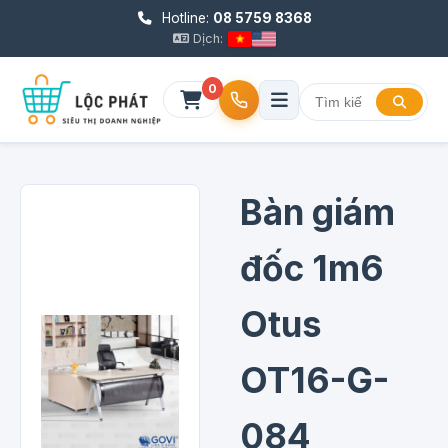
Hotline:
08 5759 8368
Dịch:
0
Bàn giám
đốc 1m6
Otus
OT16-G-
084