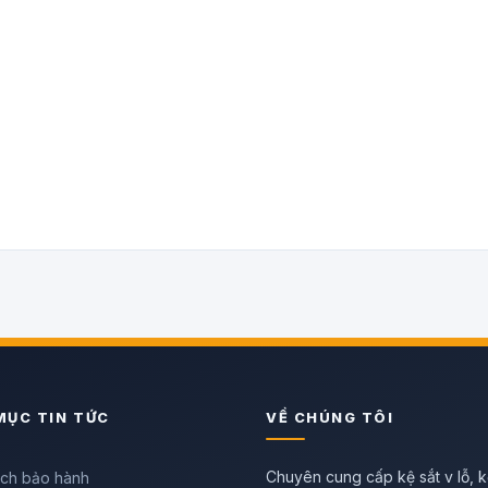
MỤC TIN TỨC
VỀ CHÚNG TÔI
Chuyên cung cấp kệ sắt v lỗ, k
ách bảo hành