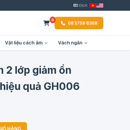
Dịch:
0
08 5759 8368
Vật liệu cách âm
Vách ngăn
m 2 lớp giảm ồn
 hiệu quả GH006
GIỎ HÀNG