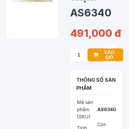
AS6340
491,000 đ
THÊM
VÀO
GIỎ
HÀNG
THÔNG SỐ SẢN
PHẨM
Mã sản
phẩm
AS6340
(SKU)
Còn
Tình