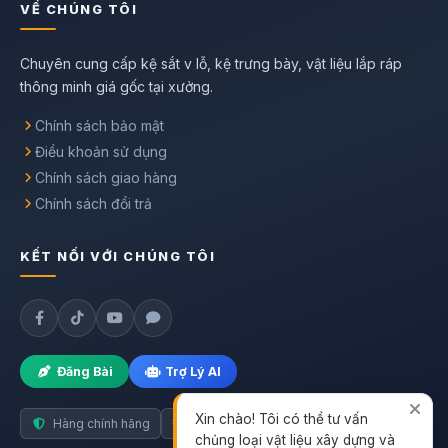
VỀ CHÚNG TÔI
Chuyên cung cấp kệ sắt v lỗ, kệ trưng bày, vật liệu lắp ráp
thông minh giá gốc tại xưởng.
Chính sách bảo mật
Điều khoản sử dụng
Chính sách giao hàng
Chính sách đổi trả
KẾT NỐI VỚI CHÚNG TÔI
Đăng Bài
Trợ Lý AI
Xin chào! Tôi có thể tư vấn
Hàng chính hãng
Giao nhanh toàn quốc
chủng loại vật liệu xây dựng và