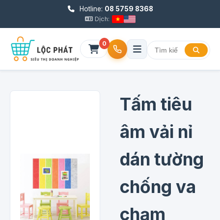
Hotline:
08 5759 8368
Dịch:
0
Tấm tiêu
âm vải nỉ
dán tường
chống va
chạm