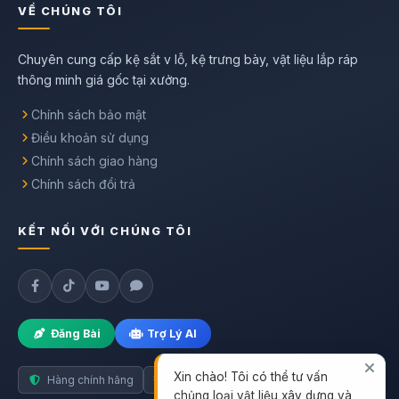
VỀ CHÚNG TÔI
Chuyên cung cấp kệ sắt v lỗ, kệ trưng bày, vật liệu lắp ráp
thông minh giá gốc tại xưởng.
Chính sách bảo mật
Điều khoản sử dụng
Chính sách giao hàng
Chính sách đổi trả
KẾT NỐI VỚI CHÚNG TÔI
Đăng Bài
Trợ Lý AI
Xin chào! Tôi có thể tư vấn
Hàng chính hãng
Giao nhanh toàn quốc
chủng loại vật liệu xây dựng và