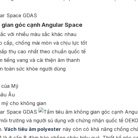
 gian góc cạnh Angular Space
ắc với nhiều màu sắc khác nhau
ao cấp, chống mài mòn và chịu lực tốt
ấp thụ cao nhất theo chuẩn quốc tế
m tiếng vang và cải thiện âm thanh
toàn sức khỏe người dùng
 của Mỹ
hâu Âu
m mỹ cho không gian
môi trường và người sủ dụng với chứng nhận quốc tế O
m.
Vách tiêu âm polyester
này còn có khả năng chống ch
 là ở cấp B đảm bảo chống cháy hiệu quả. Thiết kế góc c