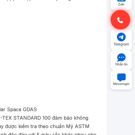
Zalo
Gọi điện
Telegram
Nhắn tin
Messenger
EKO-TEX STANDARD 100 đảm bảo không
áy được kiểm tra theo chuẩn Mỹ ASTM
ạnh độc đáo với 5 màu sắc khác nhau cho