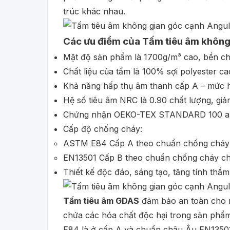
trúc khác nhau.
Các ưu điểm của Tấm tiêu âm không
Mật độ sản phẩm là 1700g/m³ cao, bền ch
Chất liệu của tấm là 100% sợi polyester c
Khả năng hấp thụ âm thanh cấp A – mức h
Hệ số tiêu âm NRC là 0.90 chất lượng, giả
Chứng nhận OEKO-TEX STANDARD 100 an 
Cấp độ chống cháy:
ASTM E84 Cấp A theo chuẩn chống cháy
EN13501 Cấp B theo chuẩn chống cháy c
Thiết kế độc đáo, sáng tạo, tăng tính thẩ
Tấm tiêu âm GDAS
đảm bảo an toàn cho 
chứa các hóa chất độc hại trong sản phẩ
E84 là ở cấp A và chuẩn châu Âu EN13501