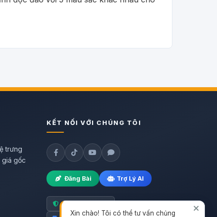
KẾT NỐI VỚI CHÚNG TÔI
ệ trưng
h giá gốc
Đăng Bài
Trợ Lý AI
Hàng chính hãng
Xin chào! Tôi có thể tư vấn chủng