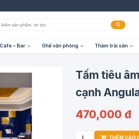
Cafe – Bar
Ghế văn phòng
Thảm trải sàn
Tấm tiêu âm
cạnh Angul
470,000 đ
THÊM VÀO 