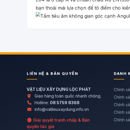
bạn thoải mái lựa chọn để tô điểm cho kiế
LIÊN HỆ & BẢN QUYỀN
DANH 
VẬT LIỆU XÂY DỰNG LỘC PHÁT
Chính s
Giao hàng toàn quốc nhanh chóng.
Chính sá
Hotline:
08 5759 8368
Chính sá
info@vatlieuxaydung.info.vn
Chính s
Chính sá
Giải quyết tranh chấp & Bản
quyền tác giả