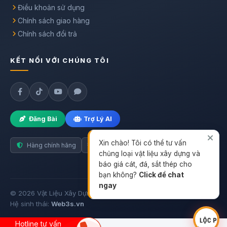
Điều khoản sử dụng
Chính sách giao hàng
Chính sách đổi trả
KẾT NỐI VỚI CHÚNG TÔI
Đăng Bài
Trợ Lý AI
Xin chào! Tôi có thể tư vấn
Hàng chính hãng
Giao nhanh toàn quốc
chủng loại vật liệu xây dựng và
báo giá cát, đá, sắt thép cho
bạn không?
Click để chat
ngay
© 2026 Vật Liệu Xây Dựng. Thiết kế bởi Web3s.
Hệ sinh thái:
Web3s.vn
Hotline tư vấn