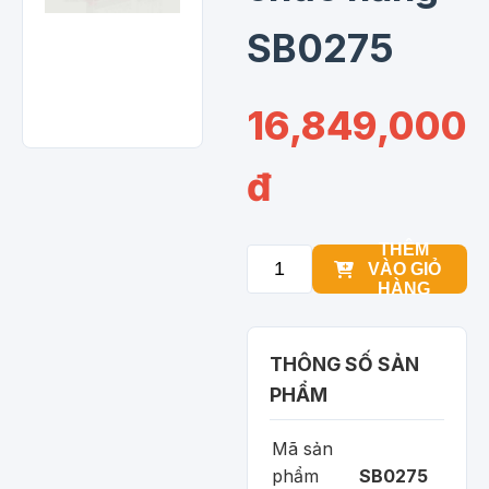
SB0275
16,849,000
đ
THÊM
VÀO GIỎ
HÀNG
THÔNG SỐ SẢN
PHẨM
Mã sản
phẩm
SB0275