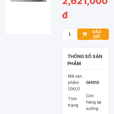
2,621,000
đ
THÊM
VÀO
GIỎ
HÀNG
THÔNG SỐ SẢN
PHẨM
Mã sản
phẩm
GH013
(SKU)
Còn
Tình
hàng tại
trạng
xưởng