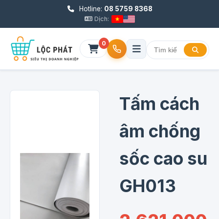
Hotline:
08 5759 8368
Dịch:
0
Tấm cách
âm chống
sốc cao su
GH013