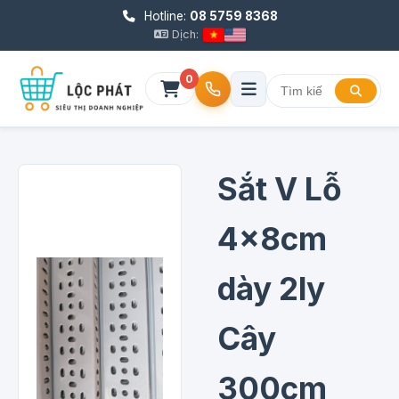
Hotline:
08 5759 8368
Dịch:
0
Sắt V Lỗ
4x8cm
dày 2ly
Cây
300cm