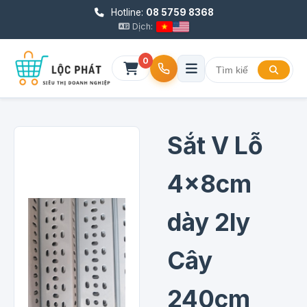
Hotline:
08 5759 8368
Dịch:
0
Sắt V Lỗ
4x8cm
dày 2ly
Cây
240cm