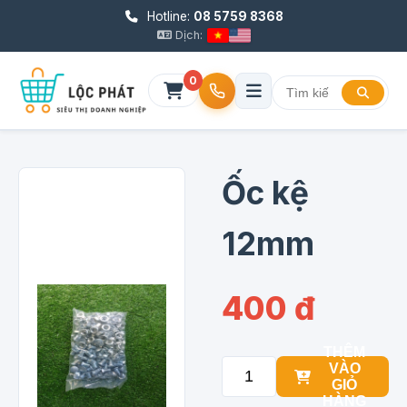
Hotline:
08 5759 8368
Dịch:
0
Ốc kệ
12mm
400 đ
THÊM
VÀO
GIỎ
HÀNG