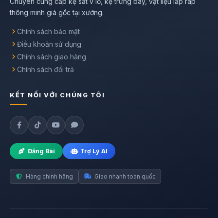
Chuyên cung cấp kệ sắt v lỗ, kệ trưng bày, vật liệu lắp ráp
thông minh giá gốc tại xưởng.
Chính sách bảo mật
Điều khoản sử dụng
Chính sách giao hàng
Chính sách đổi trả
KẾT NỐI VỚI CHÚNG TÔI
Đăng Bài
Trợ Lý AI
Xin chào! Tôi có thể tư vấn chủng
Hàng chính hãng
Giao nhanh toàn quốc
loại vật liệu xây dựng và báo giá cát,
đá, sắt thép cho bạn không?
Click để
chat ngay