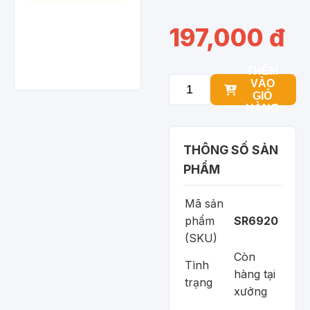
197,000 đ
THÊM
VÀO
GIỎ
HÀNG
THÔNG SỐ SẢN
PHẨM
Mã sản
phẩm
SR6920
(SKU)
Còn
Tình
hàng tại
trạng
xưởng