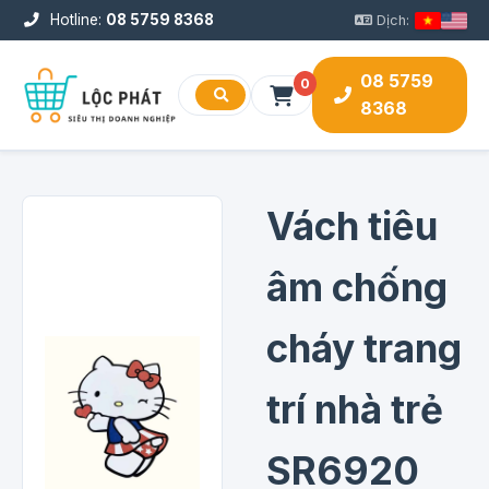
Hotline:
08 5759 8368
Dịch:
08 5759
0
8368
Vách tiêu
âm chống
cháy trang
trí nhà trẻ
SR6920