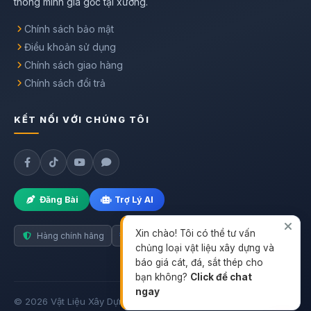
thông minh giá gốc tại xưởng.
Chính sách bảo mật
Điều khoản sử dụng
Chính sách giao hàng
Chính sách đổi trả
KẾT NỐI VỚI CHÚNG TÔI
Đăng Bài
Trợ Lý AI
Xin chào! Tôi có thể tư vấn
Hàng chính hãng
Giao nhanh toàn quốc
chủng loại vật liệu xây dựng và
báo giá cát, đá, sắt thép cho
bạn không?
Click để chat
ngay
© 2026 Vật Liệu Xây Dựng. Thiết kế bởi Web3s.