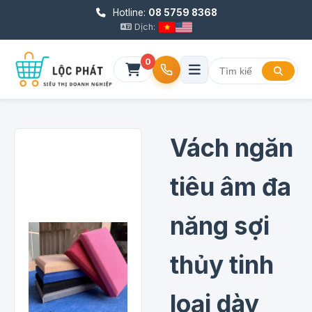
Hotline:
08 5759 8368
Dịch:
0
Vách ngăn
tiêu âm đa
năng sợi
thủy tinh
loại dày