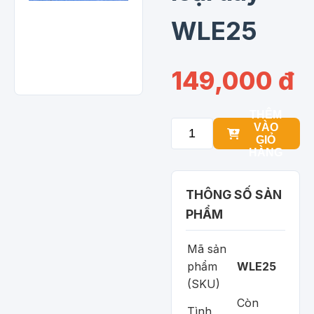
WLE25
149,000 đ
THÊM
VÀO
GIỎ
HÀNG
THÔNG SỐ SẢN
PHẨM
Mã sản
phẩm
WLE25
(SKU)
Còn
Tình