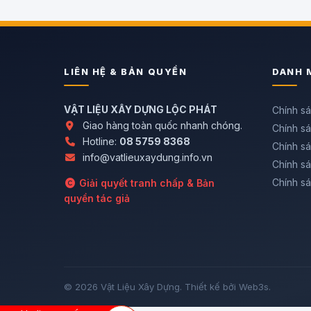
LIÊN HỆ & BẢN QUYỀN
DANH 
VẬT LIỆU XÂY DỰNG LỘC PHÁT
Chính s
Giao hàng toàn quốc nhanh chóng.
Chính sá
Hotline:
08 5759 8368
Chính sá
info@vatlieuxaydung.info.vn
Chính s
Chính sá
Giải quyết tranh chấp & Bản
quyền tác giả
© 2026 Vật Liệu Xây Dựng. Thiết kế bởi Web3s.