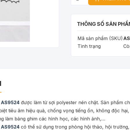
THÔNG SỐ SẢN PHẨ
Mã sản phẩm (SKU)
AS
Tình trạng
Cò
M
tô AS9524
được làm từ sợi polyester nén chặt. Sản phẩm 
 biệt tiêu âm hiệu quả, chống vọng tiếng ồn, không độc h
ng làm bảng ghim các hình học, các hình ảnh,…
tô AS9524
có thể sử dụng trong phòng hội thảo, hội trường,