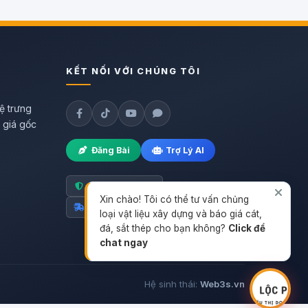
KẾT NỐI VỚI CHÚNG TÔI
ệ trưng
h giá gốc
Đăng Bài
Trợ Lý AI
Hàng chính hãng
Xin chào! Tôi có thể tư vấn chủng
Giao nhanh toàn quốc
loại vật liệu xây dựng và báo giá cát,
đá, sắt thép cho bạn không?
Click để
chat ngay
Hệ sinh thái:
Web3s.vn