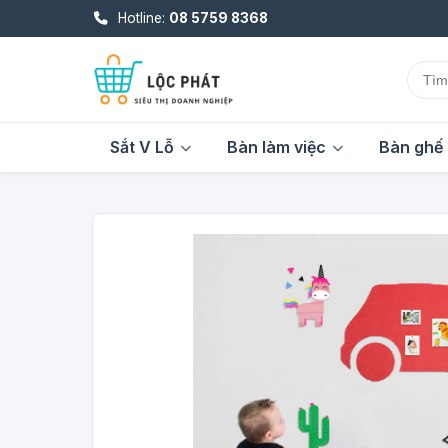
Hotline:
08 5759 8368
Sắt V Lỗ
Bàn làm việc
Bàn ghế 