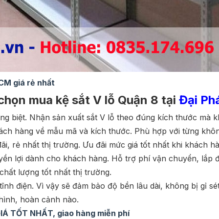
CM giá rẻ nhất
chọn mua kệ sắt V lỗ Quận 8 tại
Đại Ph
iêng biệt. Nhận sản xuất sắt V lỗ theo đúng kích thước mà 
hách hàng về mẫu mã và kích thước. Phù hợp với từng khô
, rẻ nhất thị trường. Ưu đãi mức giá tốt nhất khi khách h
n lợi dành cho khách hàng. Hỗ trợ phí vận chuyển, lắp đ
ất lượng tốt nhất thị trường.
ĩnh điện. Vì vậy sẽ đảm bảo độ bền lâu dài, không bị gỉ sé
hình, hoàn cảnh nào.
GIÁ TỐT NHẤT, giao hàng miễn phí