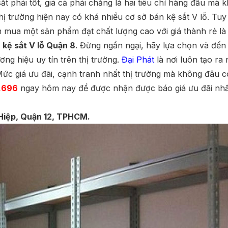
ắt phải tốt, giá cả phải chăng là hai tiêu chí hàng đầu mà
hị trường hiện nay có khá nhiều cơ sở bán kệ sắt V lỗ. Tuy 
 mua một sản phẩm đạt chất lượng cao với giá thành rẻ là
a
kệ sắt V lỗ Quận 8
. Đừng ngần ngại, hãy lựa chọn và đến
ng hiệu uy tín trên thị trường.
Đại Phát
là nơi luôn tạo ra
Mức giá ưu đãi, cạnh tranh nhất thị trường mà không đâu c
.696
ngay hôm nay để được nhận được báo giá ưu đãi nhất
Hiệp, Quận 12, TPHCM.