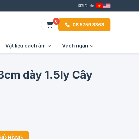
Dịch:
0
08 5759 8368
Vật liệu cách âm
Vách ngăn
3cm dày 1.5ly Cây
GIỎ HÀNG