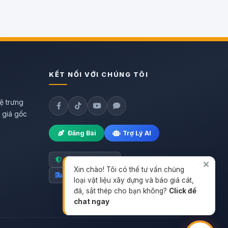
KẾT NỐI VỚI CHÚNG TÔI
ệ trưng
h giá gốc
Đăng Bài
Trợ Lý AI
Hàng chính hãng
Xin chào! Tôi có thể tư vấn chủng
Giao nhanh toàn quốc
loại vật liệu xây dựng và báo giá cát,
đá, sắt thép cho bạn không?
Click để
chat ngay