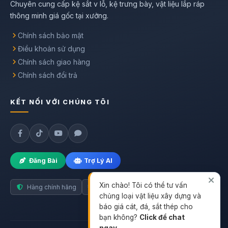
Chuyên cung cấp kệ sắt v lỗ, kệ trưng bày, vật liệu lắp ráp
thông minh giá gốc tại xưởng.
Chính sách bảo mật
Điều khoản sử dụng
Chính sách giao hàng
Chính sách đổi trả
KẾT NỐI VỚI CHÚNG TÔI
Đăng Bài
Trợ Lý AI
Xin chào! Tôi có thể tư vấn
Hàng chính hãng
Giao nhanh toàn quốc
chủng loại vật liệu xây dựng và
báo giá cát, đá, sắt thép cho
bạn không?
Click để chat