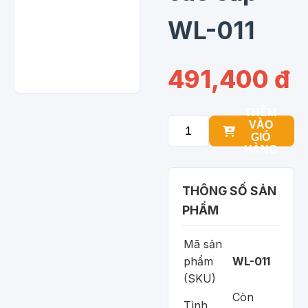
WL-011
491,400 đ
THÊM
VÀO
GIỎ
HÀNG
THÔNG SỐ SẢN
PHẨM
Mã sản
phẩm
WL-011
(SKU)
Còn
Tình