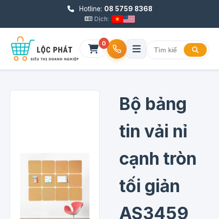
Hotline:
08 5759 8368
Dịch:
0
Bộ bảng
tin vải nỉ
cạnh tròn
tối giản
AS3459