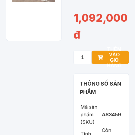
1,092,000
đ
THÊM
VÀO
GIỎ
HÀNG
THÔNG SỐ SẢN
PHẨM
Mã sản
phẩm
AS3459
(SKU)
Còn
Tình