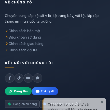
VỀ CHÚNG TÔI
Chuyên cung cấp kệ sắt v lỗ, kệ trưng bày, vật liệu lắp ráp
thông minh giá gốc tại xưởng.
Chính sách bảo mật
Điều khoản sử dụng
Chính sách giao hàng
Chính sách đổi trả
KẾT NỐI VỚI CHÚNG TÔI
Đăng Bài
Trợ Lý AI
Xin chào! Tôi có thể tư vấn
Hàng chính hãng
Giao nhanh toàn quốc
chủng loại vật liệu xây dựng và