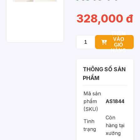
328,000 đ
THÊM
VÀO
GIỎ
HÀNG
THÔNG SỐ SẢN
PHẨM
Mã sản
phẩm
AS1844
(SKU)
Còn
Tình
hàng tại
trạng
xưởng