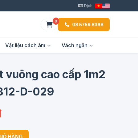
Dịch:
0
08 5759 8368
Vật liệu cách âm
Vách ngăn
t vuông cao cấp 1m2
B12-D-029
đ
GIỎ HÀNG