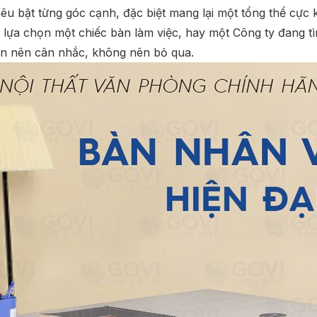
 nêu bật từng góc cạnh, đặc biệt mang lại một tổng thể cực
ựa chọn một chiếc bàn làm việc, hay một Công ty đang t
ạn nên cân nhắc, không nên bỏ qua.