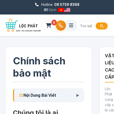
Hotline:
08 5759 8368
Dịch:
0
VẬ
Chính sách
LIỆ
bảo mật
CA
CẤ
Lộc
Phát
Nội Dung Bài Viết
▶
cung
cấp s
lẻ cá
Chúng tôi là ai