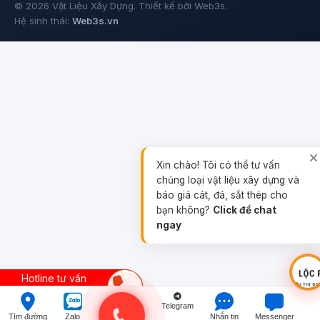
© 2026 Vật Liệu Xây Dựng. Thiết kế bởi Web3s.
Hệ sinh thái:
Web3s.vn
Xin chào! Tôi có thể tư vấn
chủng loại vật liệu xây dựng và
báo giá cát, đá, sắt thép cho
bạn không?
Click để chat
ngay
Hotline tư vấn
0857598368
Telegram
Tìm đường
Zalo
Nhắn tin
Messenger