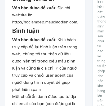
linh
kiện
Văn bản được đề xuất:
Địa chỉ
xây
website là:
dựng
thôn
http://hoclamdep.maugiaodien.com.
minh,
Bình luận
mâm
sàn
Văn bản được đề xuất:
Khi khách
chịu
tải
truy cập để lại bình luận trên trang
cao,
web, chúng tôi thu thập dữ liệu
kệ
được hiển thị trong biểu mẫu bình
trung
tải lắ
luận và cũng là địa chỉ IP của người
ghép
truy cập và chuỗi user agent của
cho
các
người dùng trình duyệt để giúp
kho
phát hiện spam
hàng
lớn
Một chuỗi ẩn danh được tạo từ địa
trên
chỉ email của bạn (còn được gọi là
toàn